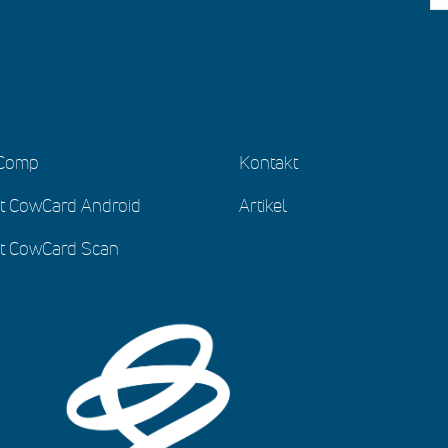
yComp
Kontakt
t CowCard Android
Artikel
t CowCard Scan