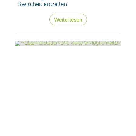
Switches erstellen
Weiterlesen
DairyComp
,
Gut zu wissen
,
Tipp des
Monats
07 25 2019
VAS DairyComp User Tipp:
PocketCowCard – Listen erstellen
und weitere Möglichkeiten
Weiterlesen