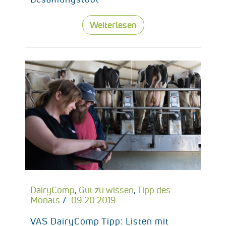
Weiterlesen
DairyComp
,
Gut zu wissen
,
Tipp des
Monats
09 20 2019
VAS DairyComp Tipp: Listen mit