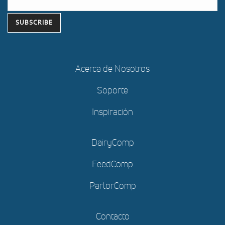
Acerca de Nosotros
Soporte
Inspiración
DairyComp
FeedComp
ParlorComp
Contacto