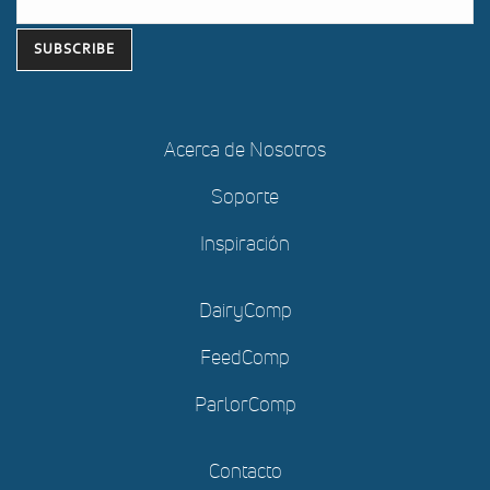
Acerca de Nosotros
Soporte
Inspiración
DairyComp
FeedComp
ParlorComp
Contacto