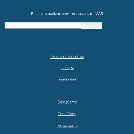
Recibe actualizaciones mensuales de VAS
Acerca de Nosotros
Soporte
Inspiración
DairyComp
FeedComp
ParlorComp