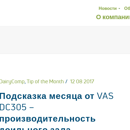
Новости
Об
О компани
DairyComp
,
Tip of the Month
12 08 2017
Подсказка месяца от VAS
DC305 –
производительность
доильного зала