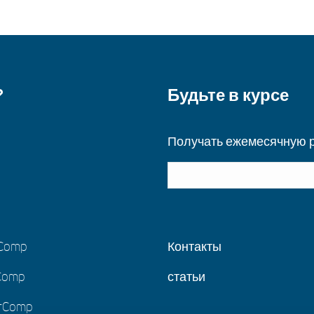
?
Будьте в курсе
Получать ежемесячную р
yComp
Контакты
Comp
статьи
orComp