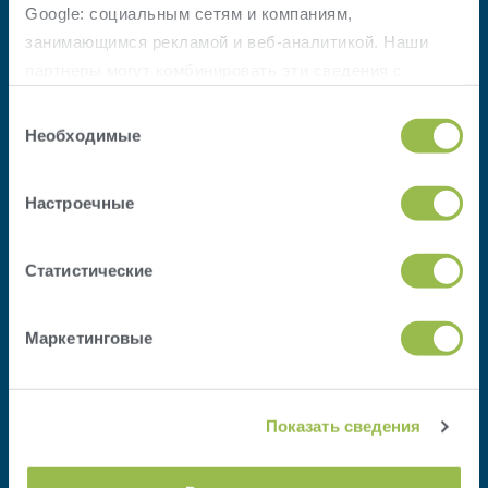
Google: социальным сетям и компаниям,
занимающимся рекламой и веб-аналитикой. Наши
партнеры могут комбинировать эти сведения с
предоставленной вами информацией, а также
данными, которые они получили при использовании
Необходимые
вами их сервисов.
О компании
Ознакомьтесь с
политикой конфиденциальности
Настроечные
VAS.
Поддержка
Вдохновение
Статистические
DairyComp
Маркетинговые
FeedComp
ParlorComp
Показать сведения