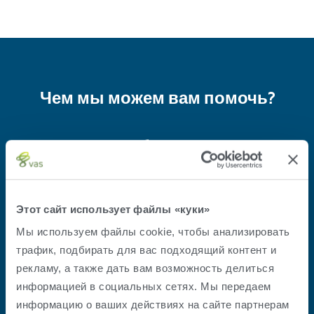
Чем мы можем вам помочь?
Ответы на любые ваши вопросы
Международный:
+1 559-686-9496
support@vas.com
Этот сайт использует файлы «куки»
Посетите страницу поддержки
Мы используем файлы cookie, чтобы анализировать
Будьте в курсе
трафик, подбирать для вас подходящий контент и
рекламу, а также дать вам возможность делиться
информацией в социальных сетях. Мы передаем
Получать ежемесячную рассылку от VAS
информацию о ваших действиях на сайте партнерам